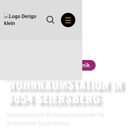
Heizungs- und Anlagentechnik
WOHNRAUMSTATION IN
8054 SEIERSBERG
Installation von Wohnraumstationen für
verbesserte Raumwärme.