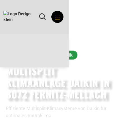
Energie & Ökoenergietechnik
MULTISPLIT
KLIMAANLAGE DAIKIN IN
8072 FERNITZ-MELLACH
Effiziente Multisplit-Klimasysteme von Daikin für
optimales Raumklima.