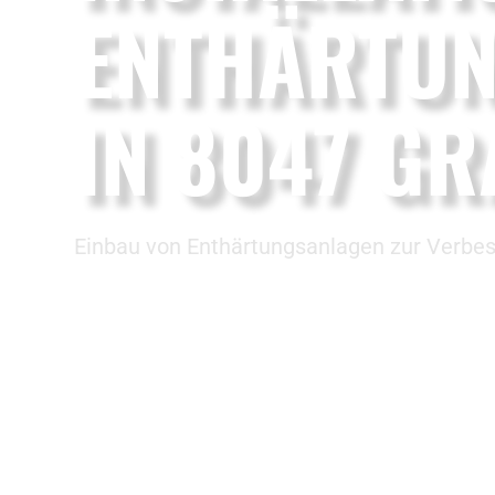
ENTHÄRTU
IN 8047 GR
Einbau von Enthärtungsanlagen zur Verbes