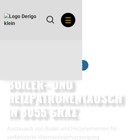
Wasser- und Sanitärtechnik
BOILER- UND
HEIZPATRONENTAUSCH
IN 8055 GRAZ
Austausch von Boiler und Heizelementen für
verbesserte Warmwasserversorgung.