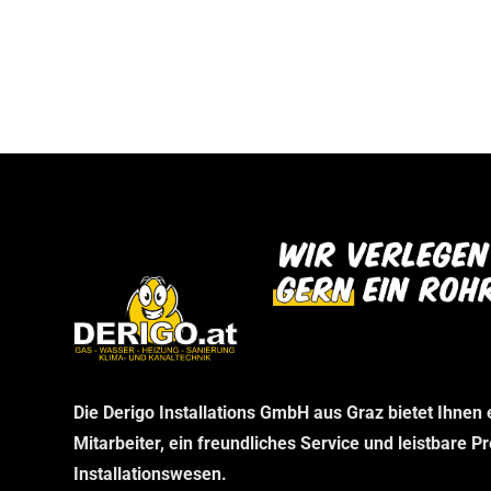
bei uns abholen können. Wir danken Ihnen f
dann im Rahmen Ihrer telefonischen Bestel
Verständnis und freuen uns auf Ihren Besu
stellen wir sicher, dass Sie genau das erha
benötigen, ohne unnötige Wartezeiten.
Die Derigo Installations GmbH aus Graz bietet Ihnen
Mitarbeiter, ein freundliches Service und leistbare P
Installationswesen.