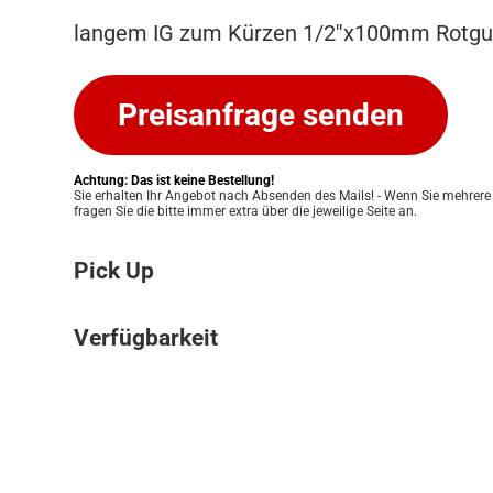
langem IG zum Kürzen 1/2''x100mm Rotg
Preisanfrage senden
Achtung: Das ist keine Bestellung!
Sie erhalten Ihr Angebot nach Absenden des Mails! - Wenn Sie mehrere
fragen Sie die bitte immer extra über die jeweilige Seite an.
Pick Up
Bitte beachten Sie: Wir bieten keinen Ver
Verfügbarkeit
an. Ihre Bestellung kann ausschließlich in
Pickup Store in Graz abgeholt werden. Unser
Die Verfügbarkeit unserer Produkte klären w
Ihnen eine einfache und persönliche Abwic
für Sie. Nach Erhalt Ihres Angebots prüfen
zu ermöglichen. Sobald Ihre Bestellung bere
Lagerbestand und informieren Sie zeitnah 
informieren wir Sie umgehend, damit Sie 
Verfügbarkeit. Eine verbindliche Bestätigun