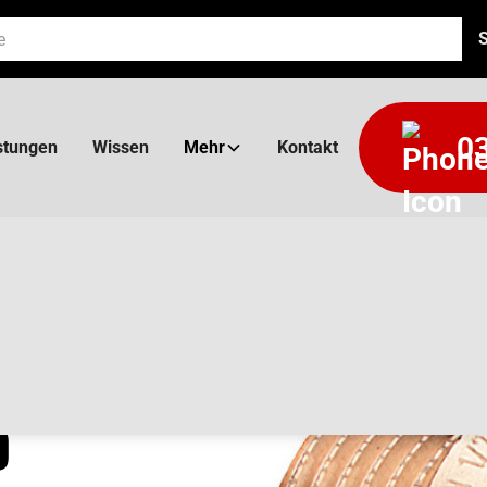
03
stungen
Wissen
Mehr
Kontakt
25 MIT
D