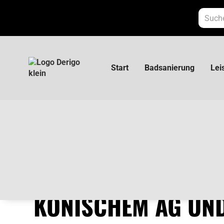
Start
Badsanierung
Lei
Verlängerung 3525 mit konischem AG und
VERLÄNGERUNG 35
KONISCHEM AG UN