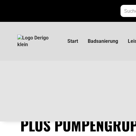
Start
Badsanierung
Lei
Uponor Fluvia Move PLUS Pumpengruppe
UPONOR FLUVIA M
PLUS PUMPENGRU