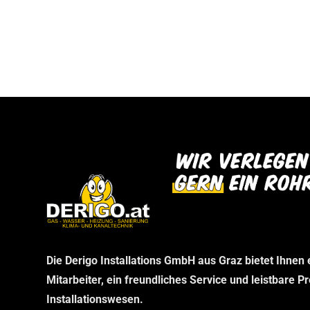
bei uns abholen können. Wir danken Ihnen f
dann im Rahmen Ihrer telefonischen Bestel
Verständnis und freuen uns auf Ihren Besu
stellen wir sicher, dass Sie genau das erha
benötigen, ohne unnötige Wartezeiten.
Die Derigo Installations GmbH aus Graz bietet Ihnen
Mitarbeiter, ein freundliches Service und leistbare P
Installationswesen.