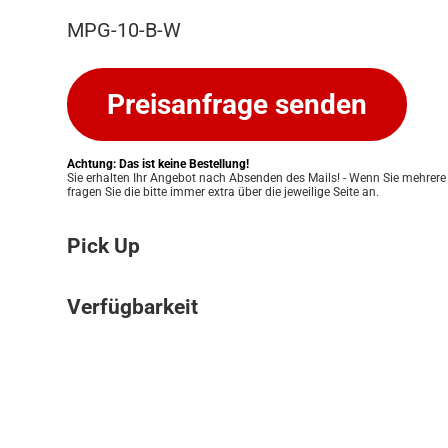
MPG-10-B-W
Preisanfrage senden
Achtung: Das ist keine Bestellung!
Sie erhalten Ihr Angebot nach Absenden des Mails! - Wenn Sie mehrere
fragen Sie die bitte immer extra über die jeweilige Seite an.
Pick Up
Bitte beachten Sie: Wir bieten keinen Ver
Verfügbarkeit
an. Ihre Bestellung kann ausschließlich in
Pickup Store in Graz abgeholt werden. Unser
Die Verfügbarkeit unserer Produkte klären w
Ihnen eine einfache und persönliche Abwic
für Sie. Nach Erhalt Ihres Angebots prüfen
zu ermöglichen. Sobald Ihre Bestellung bere
Lagerbestand und informieren Sie zeitnah 
informieren wir Sie umgehend, damit Sie 
Verfügbarkeit. Eine verbindliche Bestätigun