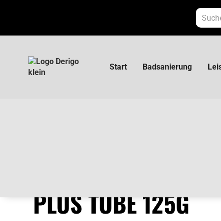
Start
Badsanierung
Lei
Tangit Kleber PVC-U PLUS Tube 125g
TANGIT KLEBER PV
PLUS TUBE 125G