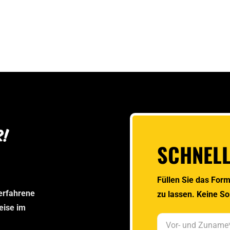
Musterbild
SCHNEL
Füllen Sie das Form
 erfahrene
zu lassen. Keine So
reise im