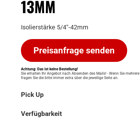
13MM
Isolierstärke 5/4''-42mm
Preisanfrage senden
Achtung: Das ist keine Bestellung!
Sie erhalten Ihr Angebot nach Absenden des Mails! - Wenn Sie mehrere
fragen Sie die bitte immer extra über die jeweilige Seite an.
Pick Up
Bitte beachten Sie: Wir bieten keinen Ver
Verfügbarkeit
an. Ihre Bestellung kann ausschließlich in
Pickup Store in Graz abgeholt werden. Unser
Die Verfügbarkeit unserer Produkte klären w
Ihnen eine einfache und persönliche Abwic
für Sie. Nach Erhalt Ihres Angebots prüfen