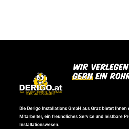
bei uns abholen können. Wir danken Ihnen f
dann im Rahmen Ihrer telefonischen Bestel
Verständnis und freuen uns auf Ihren Besu
stellen wir sicher, dass Sie genau das erha
benötigen, ohne unnötige Wartezeiten.
Die Derigo Installations GmbH aus Graz bietet Ihnen
Mitarbeiter, ein freundliches Service und leistbare P
Installationswesen.