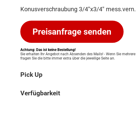
Konusverschraubung 3/4''x3/4'' mess.vern.
Preisanfrage senden
Achtung: Das ist keine Bestellung!
Sie erhalten Ihr Angebot nach Absenden des Mails! - Wenn Sie mehrere
fragen Sie die bitte immer extra über die jeweilige Seite an.
Pick Up
Bitte beachten Sie: Wir bieten keinen Ver
Verfügbarkeit
an. Ihre Bestellung kann ausschließlich in
Pickup Store in Graz abgeholt werden. Unser
Die Verfügbarkeit unserer Produkte klären w
Ihnen eine einfache und persönliche Abwic
für Sie. Nach Erhalt Ihres Angebots prüfen
zu ermöglichen. Sobald Ihre Bestellung bere
Lagerbestand und informieren Sie zeitnah 
informieren wir Sie umgehend, damit Sie 
Verfügbarkeit. Eine verbindliche Bestätigun