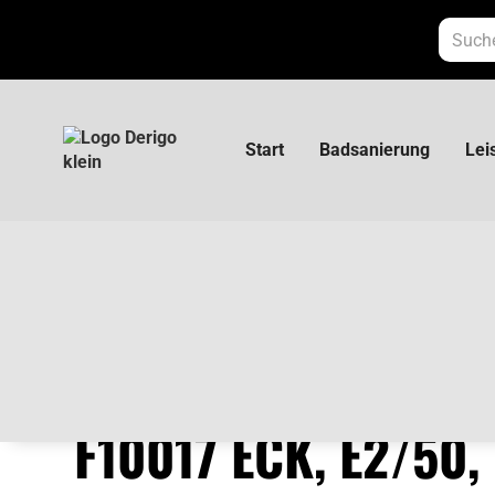
Start
Badsanierung
Lei
Simplex Hahnblock F10017 Eck, E2/50, m.
SIMPLEX HAHNBLO
F10017 ECK, E2/50,