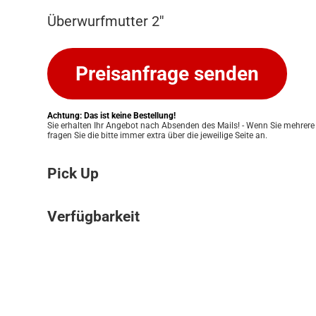
Überwurfmutter 2''
Preisanfrage senden
Achtung: Das ist keine Bestellung!
Sie erhalten Ihr Angebot nach Absenden des Mails! - Wenn Sie mehrere
fragen Sie die bitte immer extra über die jeweilige Seite an.
Pick Up
Bitte beachten Sie: Wir bieten keinen Ver
Verfügbarkeit
an. Ihre Bestellung kann ausschließlich in
Pickup Store in Graz abgeholt werden. Unser
Die Verfügbarkeit unserer Produkte klären w
Ihnen eine einfache und persönliche Abwic
für Sie. Nach Erhalt Ihres Angebots prüfen
zu ermöglichen. Sobald Ihre Bestellung bere
Lagerbestand und informieren Sie zeitnah 
informieren wir Sie umgehend, damit Sie 
Verfügbarkeit. Eine verbindliche Bestätigun