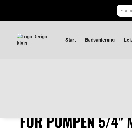
Start
Badsanierung
Lei
Rohrverschraubung für Pumpen 5/4'' mit
ROHRVERSCHRAU
FÜR PUMPEN 5/4'' 