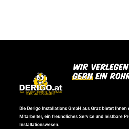
bei uns abholen können. Wir danken Ihnen f
dann im Rahmen Ihrer telefonischen Bestel
Verständnis und freuen uns auf Ihren Besu
stellen wir sicher, dass Sie genau das erha
benötigen, ohne unnötige Wartezeiten.
Die Derigo Installations GmbH aus Graz bietet Ihnen
Mitarbeiter, ein freundliches Service und leistbare P
Installationswesen.