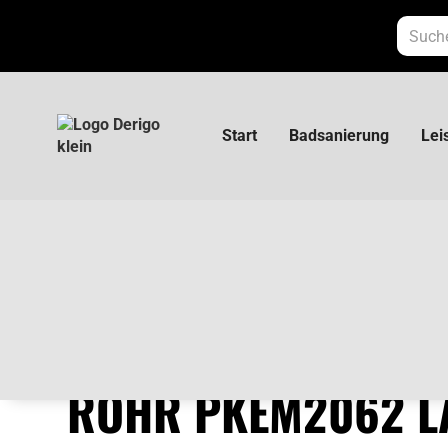
Start
Badsanierung
Lei
Poloplast Polokal NG Rohr PKEM2062 Länge
POLOPLAST POLOK
ROHR PKEM2062 L