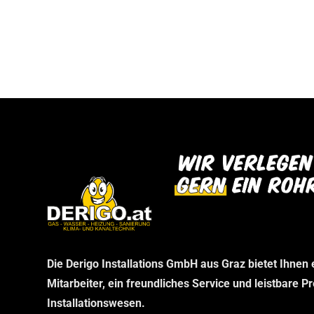
bei uns abholen können. Wir danken Ihnen f
dann im Rahmen Ihrer telefonischen Bestel
Verständnis und freuen uns auf Ihren Besu
stellen wir sicher, dass Sie genau das erha
benötigen, ohne unnötige Wartezeiten.
Die Derigo Installations GmbH aus Graz bietet Ihnen
Mitarbeiter, ein freundliches Service und leistbare P
Installationswesen.