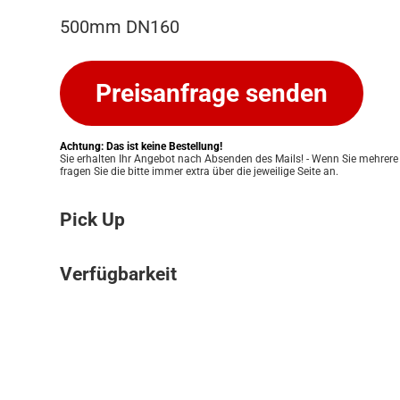
500mm DN160
Preisanfrage senden
Achtung: Das ist keine Bestellung!
Sie erhalten Ihr Angebot nach Absenden des Mails! - Wenn Sie mehrere
fragen Sie die bitte immer extra über die jeweilige Seite an.
Pick Up
Bitte beachten Sie: Wir bieten keinen Ver
Verfügbarkeit
an. Ihre Bestellung kann ausschließlich in
Pickup Store in Graz abgeholt werden. Unser
Die Verfügbarkeit unserer Produkte klären w
Ihnen eine einfache und persönliche Abwic
für Sie. Nach Erhalt Ihres Angebots prüfen
zu ermöglichen. Sobald Ihre Bestellung bere
Lagerbestand und informieren Sie zeitnah 
informieren wir Sie umgehend, damit Sie 
Verfügbarkeit. Eine verbindliche Bestätigun