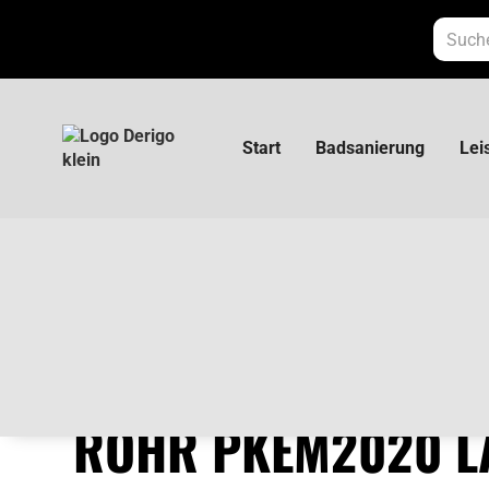
Start
Badsanierung
Lei
Poloplast Polokal NG Rohr PKEM2020 Länge
POLOPLAST POLOK
ROHR PKEM2020 L