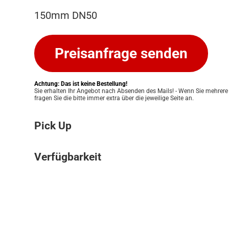
150mm DN50
Preisanfrage senden
Achtung: Das ist keine Bestellung!
Sie erhalten Ihr Angebot nach Absenden des Mails! - Wenn Sie mehrere
fragen Sie die bitte immer extra über die jeweilige Seite an.
Pick Up
Bitte beachten Sie: Wir bieten keinen Ver
Verfügbarkeit
an. Ihre Bestellung kann ausschließlich in
Pickup Store in Graz abgeholt werden. Unser
Die Verfügbarkeit unserer Produkte klären w
Ihnen eine einfache und persönliche Abwic
für Sie. Nach Erhalt Ihres Angebots prüfen
zu ermöglichen. Sobald Ihre Bestellung bere
Lagerbestand und informieren Sie zeitnah 
informieren wir Sie umgehend, damit Sie 
Verfügbarkeit. Eine verbindliche Bestätigun