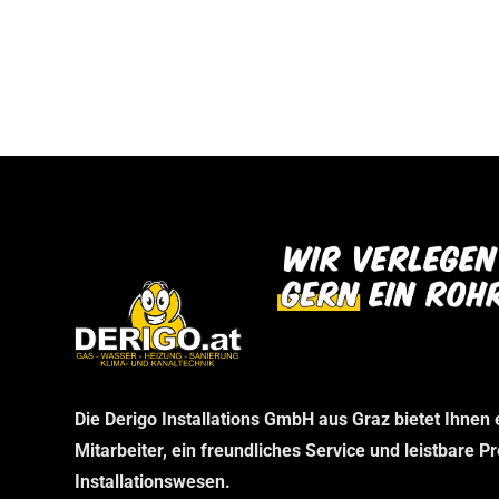
bei uns abholen können. Wir danken Ihnen f
dann im Rahmen Ihrer telefonischen Bestel
Verständnis und freuen uns auf Ihren Besu
stellen wir sicher, dass Sie genau das erha
benötigen, ohne unnötige Wartezeiten.
Die Derigo Installations GmbH aus Graz bietet Ihnen
Mitarbeiter, ein freundliches Service und leistbare P
Installationswesen.