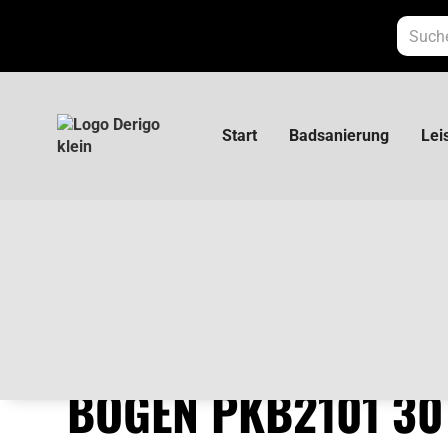
Start
Badsanierung
Lei
Poloplast Polokal NG Bogen PKB2101 30
POLOPLAST POLOK
BOGEN PKB2101 30