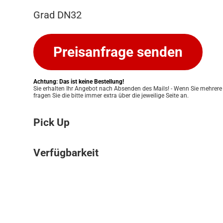
Grad DN32
Preisanfrage senden
Achtung: Das ist keine Bestellung!
Sie erhalten Ihr Angebot nach Absenden des Mails! - Wenn Sie mehrere
fragen Sie die bitte immer extra über die jeweilige Seite an.
Pick Up
Bitte beachten Sie: Wir bieten keinen Ver
Verfügbarkeit
an. Ihre Bestellung kann ausschließlich in
Pickup Store in Graz abgeholt werden. Unser
Die Verfügbarkeit unserer Produkte klären w
Ihnen eine einfache und persönliche Abwic
für Sie. Nach Erhalt Ihres Angebots prüfen
zu ermöglichen. Sobald Ihre Bestellung bere
Lagerbestand und informieren Sie zeitnah 
informieren wir Sie umgehend, damit Sie 
Verfügbarkeit. Eine verbindliche Bestätigun