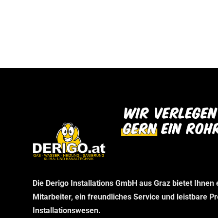
bei uns abholen können. Wir danken Ihnen f
dann im Rahmen Ihrer telefonischen Bestel
Verständnis und freuen uns auf Ihren Besu
stellen wir sicher, dass Sie genau das erha
benötigen, ohne unnötige Wartezeiten.
Die Derigo Installations GmbH aus Graz bietet Ihnen
Mitarbeiter, ein freundliches Service und leistbare P
Installationswesen.