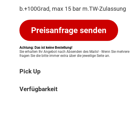
b.+100Grad, max 15 bar m.TW-Zulassung
Preisanfrage senden
Achtung: Das ist keine Bestellung!
Sie erhalten Ihr Angebot nach Absenden des Mails! - Wenn Sie mehrere
fragen Sie die bitte immer extra über die jeweilige Seite an.
Pick Up
Bitte beachten Sie: Wir bieten keinen Ver
Verfügbarkeit
an. Ihre Bestellung kann ausschließlich in
Pickup Store in Graz abgeholt werden. Unser
Die Verfügbarkeit unserer Produkte klären w
Ihnen eine einfache und persönliche Abwic
für Sie. Nach Erhalt Ihres Angebots prüfen
zu ermöglichen. Sobald Ihre Bestellung bere
Lagerbestand und informieren Sie zeitnah 
informieren wir Sie umgehend, damit Sie 
Verfügbarkeit. Eine verbindliche Bestätigun