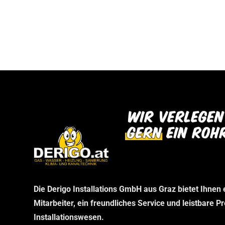
bei uns abholen können. Wir danken Ihnen f
dann im Rahmen Ihrer telefonischen Bestel
Verständnis und freuen uns auf Ihren Besu
stellen wir sicher, dass Sie genau das erha
benötigen, ohne unnötige Wartezeiten.
Die Derigo Installations GmbH aus Graz bietet Ihnen
Mitarbeiter, ein freundliches Service und leistbare P
Installationswesen.