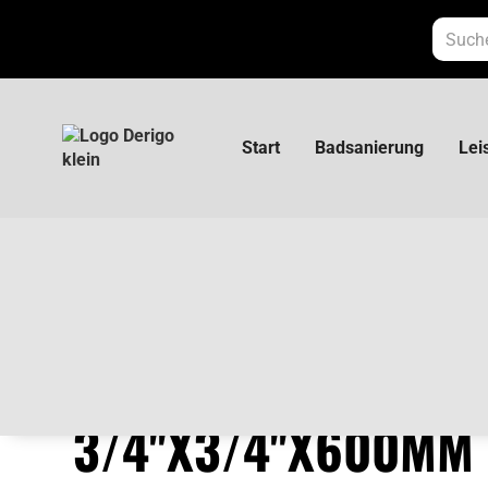
Start
Badsanierung
Lei
Panzerflex-Schlauch 3/4''x3/4''x600mm -20
PANZERFLEX-SCHL
3/4''X3/4''X600MM