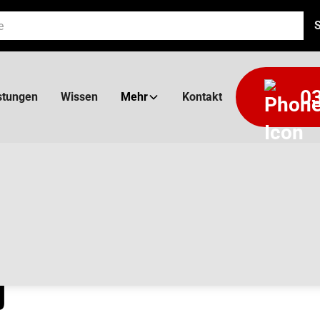
03
stungen
Wissen
Mehr
Kontakt
ON
J