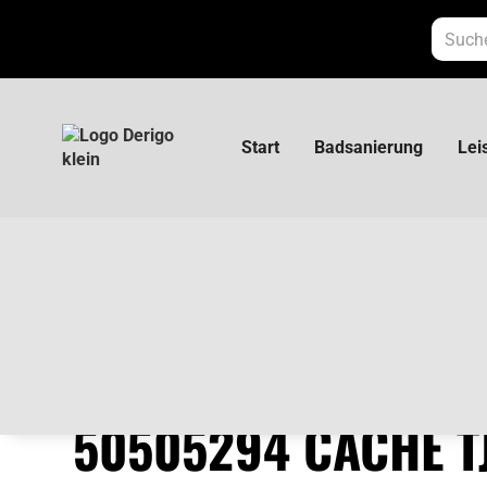
Start
Badsanierung
Lei
Neoperl Reduktion 50505294 Cache TJ
NEOPERL REDUKTI
50505294 CACHE T