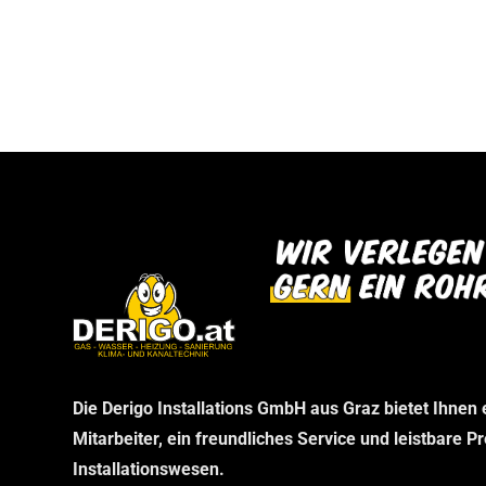
bei uns abholen können. Wir danken Ihnen f
dann im Rahmen Ihrer telefonischen Bestel
Verständnis und freuen uns auf Ihren Besu
stellen wir sicher, dass Sie genau das erha
benötigen, ohne unnötige Wartezeiten.
Die Derigo Installations GmbH aus Graz bietet Ihnen
Mitarbeiter, ein freundliches Service und leistbare P
Installationswesen.