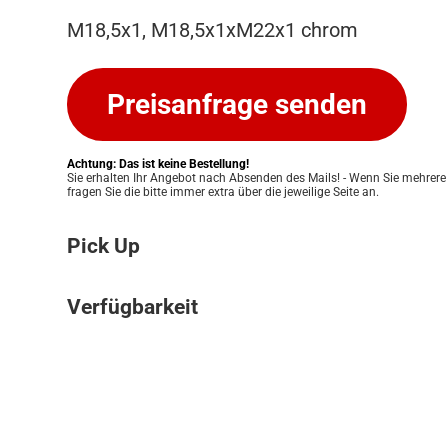
M18,5x1, M18,5x1xM22x1 chrom
Preisanfrage senden
Achtung: Das ist keine Bestellung!
Sie erhalten Ihr Angebot nach Absenden des Mails! - Wenn Sie mehrere
fragen Sie die bitte immer extra über die jeweilige Seite an.
Pick Up
Bitte beachten Sie: Wir bieten keinen Ver
Verfügbarkeit
an. Ihre Bestellung kann ausschließlich in
Pickup Store in Graz abgeholt werden. Unser
Die Verfügbarkeit unserer Produkte klären w
Ihnen eine einfache und persönliche Abwic
für Sie. Nach Erhalt Ihres Angebots prüfen
zu ermöglichen. Sobald Ihre Bestellung bere
Lagerbestand und informieren Sie zeitnah 
informieren wir Sie umgehend, damit Sie 
Verfügbarkeit. Eine verbindliche Bestätigun