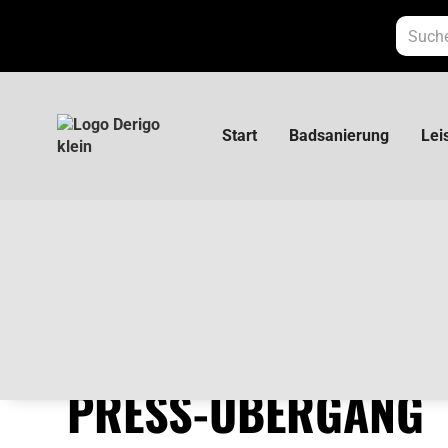
Start
Badsanierung
Lei
Kelit Kelox-Ultrax Press-Übergang KMU457
KELIT KELOX-ULTRA
PRESS-ÜBERGANG