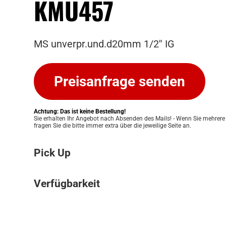
KMU457
MS unverpr.und.d20mm 1/2'' IG
Preisanfrage senden
Achtung: Das ist keine Bestellung!
Sie erhalten Ihr Angebot nach Absenden des Mails! - Wenn Sie mehrere
fragen Sie die bitte immer extra über die jeweilige Seite an.
Pick Up
Bitte beachten Sie: Wir bieten keinen Ver
Verfügbarkeit
an. Ihre Bestellung kann ausschließlich in
Pickup Store in Graz abgeholt werden. Unser
Die Verfügbarkeit unserer Produkte klären w
Ihnen eine einfache und persönliche Abwic
für Sie. Nach Erhalt Ihres Angebots prüfen