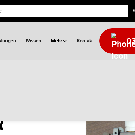
03
stungen
Wissen
Mehr
Kontakt
X FB
R