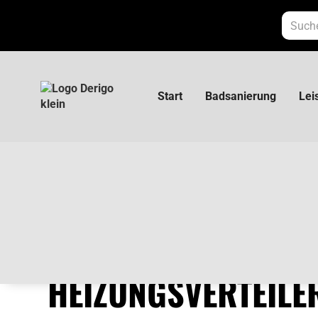
Start
Badsanierung
Lei
Kelit Kelox Ultrax FB Heizungsverteiler
KELIT KELOX ULTRA
HEIZUNGSVERTEILE