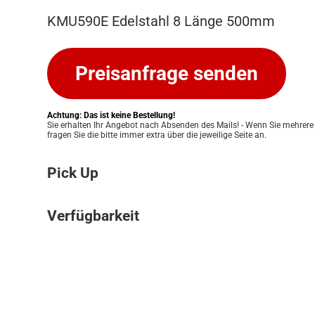
KMU590E Edelstahl 8 Länge 500mm
Preisanfrage senden
Achtung: Das ist keine Bestellung!
Sie erhalten Ihr Angebot nach Absenden des Mails! - Wenn Sie mehrere
fragen Sie die bitte immer extra über die jeweilige Seite an.
Pick Up
Bitte beachten Sie: Wir bieten keinen Ver
Verfügbarkeit
an. Ihre Bestellung kann ausschließlich in
Pickup Store in Graz abgeholt werden. Unser
Die Verfügbarkeit unserer Produkte klären w
Ihnen eine einfache und persönliche Abwic
für Sie. Nach Erhalt Ihres Angebots prüfen
zu ermöglichen. Sobald Ihre Bestellung bere
Lagerbestand und informieren Sie zeitnah 
informieren wir Sie umgehend, damit Sie 
Verfügbarkeit. Eine verbindliche Bestätigun