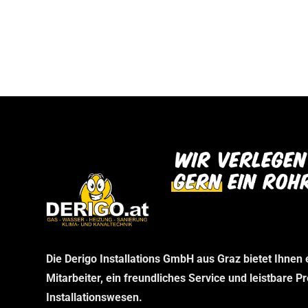
bei uns abholen können. Wir danken Ihnen f
dann im Rahmen Ihrer telefonischen Bestel
Verständnis und freuen uns auf Ihren Besu
stellen wir sicher, dass Sie genau das erha
benötigen, ohne unnötige Wartezeiten.
Die Derigo Installations GmbH aus Graz bietet Ihnen
Mitarbeiter, ein freundliches Service und leistbare P
Installationswesen.