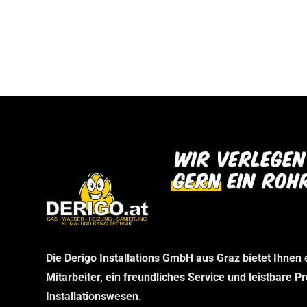
bei uns abholen können. Wir danken Ihnen f
dann im Rahmen Ihrer telefonischen Bestel
Verständnis und freuen uns auf Ihren Besu
stellen wir sicher, dass Sie genau das erha
benötigen, ohne unnötige Wartezeiten.
Die Derigo Installations GmbH aus Graz bietet Ihnen
Mitarbeiter, ein freundliches Service und leistbare P
Installationswesen.