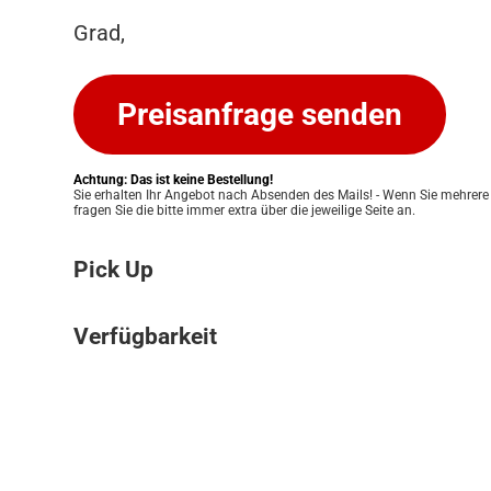
Grad,
Preisanfrage senden
Achtung: Das ist keine Bestellung!
Sie erhalten Ihr Angebot nach Absenden des Mails! - Wenn Sie mehrere
fragen Sie die bitte immer extra über die jeweilige Seite an.
Pick Up
Bitte beachten Sie: Wir bieten keinen Ver
Verfügbarkeit
an. Ihre Bestellung kann ausschließlich in
Pickup Store in Graz abgeholt werden. Unser
Die Verfügbarkeit unserer Produkte klären w
Ihnen eine einfache und persönliche Abwic
für Sie. Nach Erhalt Ihres Angebots prüfen
zu ermöglichen. Sobald Ihre Bestellung bere
Lagerbestand und informieren Sie zeitnah 
informieren wir Sie umgehend, damit Sie 
Verfügbarkeit. Eine verbindliche Bestätigun