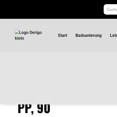
Start
Badsanierung
Lei
HL WC-Anschlussbogen PP, 90
HL WC-ANSCHLUSS
PP, 90