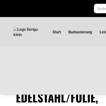
Start
Badsanierung
Lei
HL Abdichtgarnitur Edelstahl/Folie,
HL ABDICHTGARNI
EDELSTAHL/FOLIE,