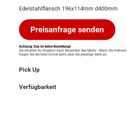
Edelstahlflansch 196x114mm d400mm
Preisanfrage senden
Achtung: Das ist keine Bestellung!
Sie erhalten Ihr Angebot nach Absenden des Mails! - Wenn Sie mehrere
fragen Sie die bitte immer extra über die jeweilige Seite an.
Pick Up
Bitte beachten Sie: Wir bieten keinen Ver
Verfügbarkeit
an. Ihre Bestellung kann ausschließlich in
Pickup Store in Graz abgeholt werden. Unser
Die Verfügbarkeit unserer Produkte klären w
Ihnen eine einfache und persönliche Abwic
für Sie. Nach Erhalt Ihres Angebots prüfen
zu ermöglichen. Sobald Ihre Bestellung bere
Lagerbestand und informieren Sie zeitnah 
informieren wir Sie umgehend, damit Sie 
Verfügbarkeit. Eine verbindliche Bestätigun