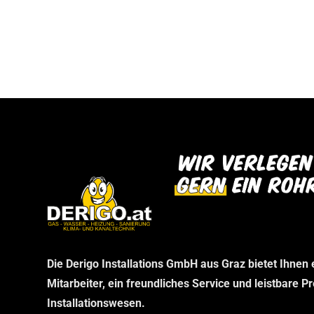
bei uns abholen können. Wir danken Ihnen f
dann im Rahmen Ihrer telefonischen Bestel
Verständnis und freuen uns auf Ihren Besu
stellen wir sicher, dass Sie genau das erha
benötigen, ohne unnötige Wartezeiten.
Die Derigo Installations GmbH aus Graz bietet Ihnen
Mitarbeiter, ein freundliches Service und leistbare P
Installationswesen.