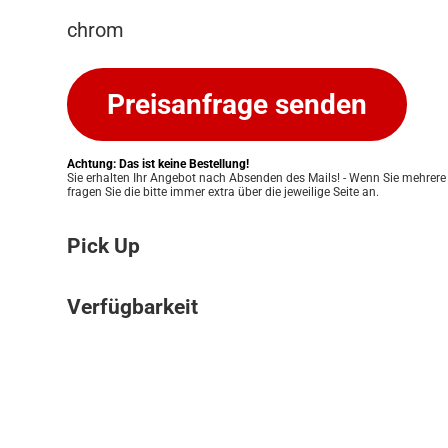
chrom
Preisanfrage senden
Achtung: Das ist keine Bestellung!
Sie erhalten Ihr Angebot nach Absenden des Mails! - Wenn Sie mehrere
fragen Sie die bitte immer extra über die jeweilige Seite an.
Pick Up
Bitte beachten Sie: Wir bieten keinen Ver
Verfügbarkeit
an. Ihre Bestellung kann ausschließlich in
Pickup Store in Graz abgeholt werden. Unser
Die Verfügbarkeit unserer Produkte klären w
Ihnen eine einfache und persönliche Abwic
für Sie. Nach Erhalt Ihres Angebots prüfen
zu ermöglichen. Sobald Ihre Bestellung bere
Lagerbestand und informieren Sie zeitnah 
informieren wir Sie umgehend, damit Sie 
Verfügbarkeit. Eine verbindliche Bestätigun