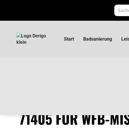
Start
Badsanierung
Lei
HG Logis Sichtteil 71405 für WFB-Mischer
HG LOGIS SICHTTEI
71405 FÜR WFB-MI