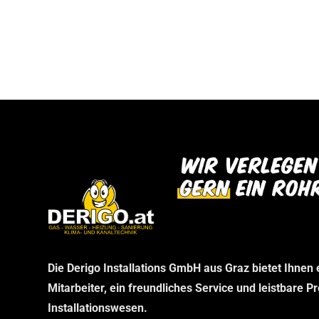
bei uns abholen können. Wir danken Ihnen f
dann im Rahmen Ihrer telefonischen Bestel
Verständnis und freuen uns auf Ihren Besu
stellen wir sicher, dass Sie genau das erha
benötigen, ohne unnötige Wartezeiten.
Die Derigo Installations GmbH aus Graz bietet Ihnen
Mitarbeiter, ein freundliches Service und leistbare P
Installationswesen.