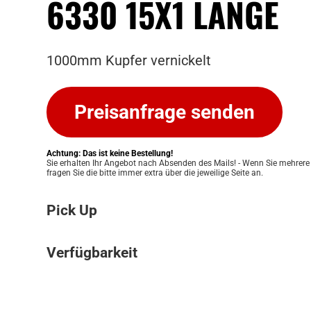
6330 15X1 LÄNGE
1000mm Kupfer vernickelt
Preisanfrage senden
Achtung: Das ist keine Bestellung!
Sie erhalten Ihr Angebot nach Absenden des Mails! - Wenn Sie mehrere
fragen Sie die bitte immer extra über die jeweilige Seite an.
Pick Up
Bitte beachten Sie: Wir bieten keinen Ver
Verfügbarkeit
an. Ihre Bestellung kann ausschließlich in
Pickup Store in Graz abgeholt werden. Unser
Die Verfügbarkeit unserer Produkte klären w
Ihnen eine einfache und persönliche Abwic
für Sie. Nach Erhalt Ihres Angebots prüfen