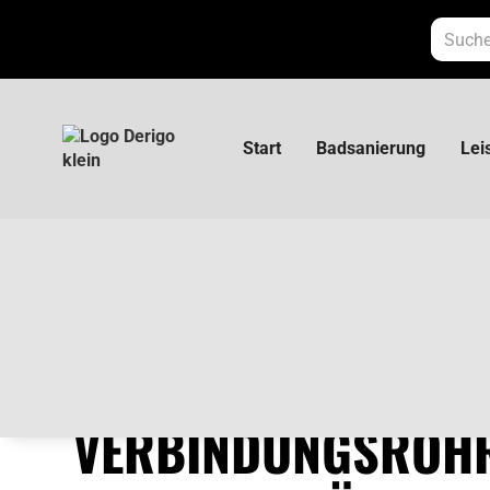
Start
Badsanierung
Lei
Herz Verbindungsrohr 6330 15x1 Länge
HERZ
VERBINDUNGSROH