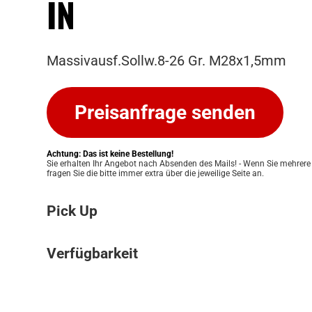
IN
Massivausf.Sollw.8-26 Gr. M28x1,5mm
Preisanfrage senden
Achtung: Das ist keine Bestellung!
Sie erhalten Ihr Angebot nach Absenden des Mails! - Wenn Sie mehrere
fragen Sie die bitte immer extra über die jeweilige Seite an.
Pick Up
Bitte beachten Sie: Wir bieten keinen Ver
Verfügbarkeit
an. Ihre Bestellung kann ausschließlich in
Pickup Store in Graz abgeholt werden. Unser
Die Verfügbarkeit unserer Produkte klären w
Ihnen eine einfache und persönliche Abwic
für Sie. Nach Erhalt Ihres Angebots prüfen