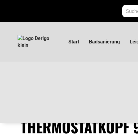
Start
Badsanierung
Lei
Herz HERZCULES Thermostatkopf 9860 in
HERZ HERZCULES
THERMOSTATKOPF 