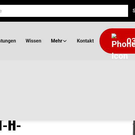
03
stungen
Wissen
Mehr
Kontakt
AN-
-H-