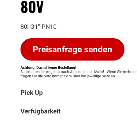
80V
80l G1'' PN10
Preisanfrage senden
Achtung: Das ist keine Bestellung!
Sie erhalten Ihr Angebot nach Absenden des Mails! - Wenn Sie mehrere
fragen Sie die bitte immer extra über die jeweilige Seite an.
Pick Up
Bitte beachten Sie: Wir bieten keinen Ver
Verfügbarkeit
an. Ihre Bestellung kann ausschließlich in
Pickup Store in Graz abgeholt werden. Unser
Die Verfügbarkeit unserer Produkte klären w
Ihnen eine einfache und persönliche Abwic
für Sie. Nach Erhalt Ihres Angebots prüfen