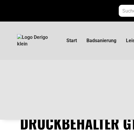
Start
Badsanierung
Lei
Grundfos Membran-Druckbehälter GT-H-80V
GRUNDFOS MEMBR
DRUCKBEHÄLTER GT