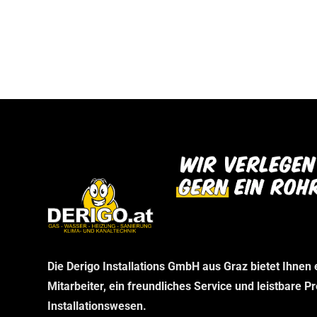
bei uns abholen können. Wir danken Ihnen f
dann im Rahmen Ihrer telefonischen Bestel
Verständnis und freuen uns auf Ihren Besu
stellen wir sicher, dass Sie genau das erha
benötigen, ohne unnötige Wartezeiten.
Die Derigo Installations GmbH aus Graz bietet Ihnen
Mitarbeiter, ein freundliches Service und leistbare P
Installationswesen.