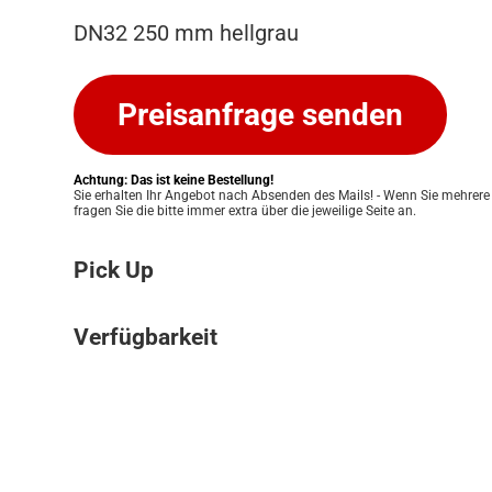
DN32 250 mm hellgrau
Preisanfrage senden
Achtung: Das ist keine Bestellung!
Sie erhalten Ihr Angebot nach Absenden des Mails! - Wenn Sie mehrere
fragen Sie die bitte immer extra über die jeweilige Seite an.
Pick Up
Bitte beachten Sie: Wir bieten keinen Ver
Verfügbarkeit
an. Ihre Bestellung kann ausschließlich in
Pickup Store in Graz abgeholt werden. Unser
Die Verfügbarkeit unserer Produkte klären w
Ihnen eine einfache und persönliche Abwic
für Sie. Nach Erhalt Ihres Angebots prüfen
zu ermöglichen. Sobald Ihre Bestellung bere
Lagerbestand und informieren Sie zeitnah 
informieren wir Sie umgehend, damit Sie 
Verfügbarkeit. Eine verbindliche Bestätigun