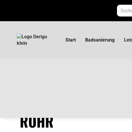
Start
Badsanierung
Lei
concept+ Hausabfluss Rohr
CONCEPT+ HAUSAB
ROHR