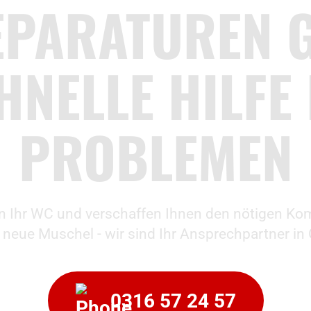
PARATUREN 
HNELLE HILFE 
PROBLEMEN
en Ihr WC und verschaffen Ihnen den nötigen Kom
neue Muschel - wir sind Ihr Ansprechpartner i
0316 57 24 57