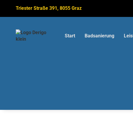
Triester Straße 391, 8055 Graz
Slide 2 of 3.
Start
Badsanierung
Lei