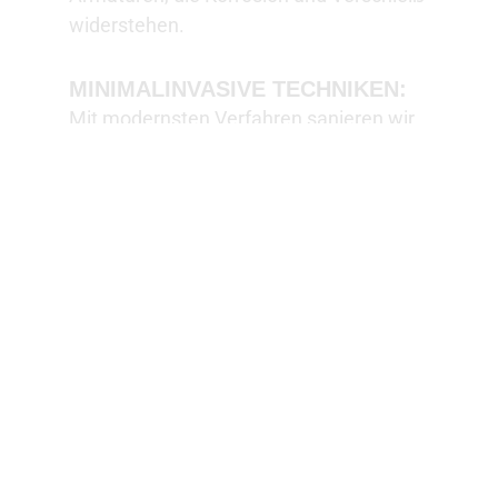
widerstehen.
MINIMALINVASIVE TECHNIKEN:
Mit modernsten Verfahren sanieren wir
Ihre Leitungen, ohne große Eingriffe in Ihr
Zuhause.
VERBESSERTE
WASSERQUALITÄT:
Durch den Austausch alter Rohre
genießen Sie sauberes und gesundes
Trinkwasser.
Ergänzen Sie Ihre Sanierung mit unseren weiteren
Leistungen wie Rohrbruchbehebungen oder
Kücheninstallationen. Vertrauen Sie auf unsere