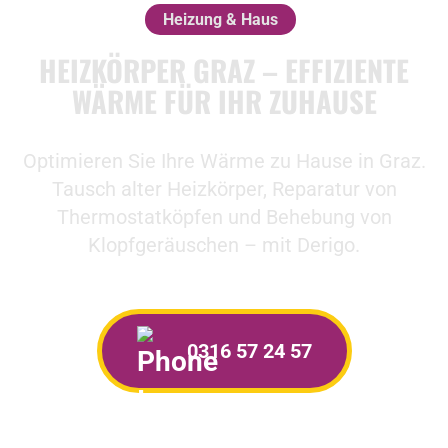
Heizung & Haus
HEIZKÖRPER GRAZ – EFFIZIENTE
WÄRME FÜR IHR ZUHAUSE
Optimieren Sie Ihre Wärme zu Hause in Graz.
Tausch alter Heizkörper, Reparatur von
Thermostatköpfen und Behebung von
Klopfgeräuschen – mit Derigo.
0316 57 24 57