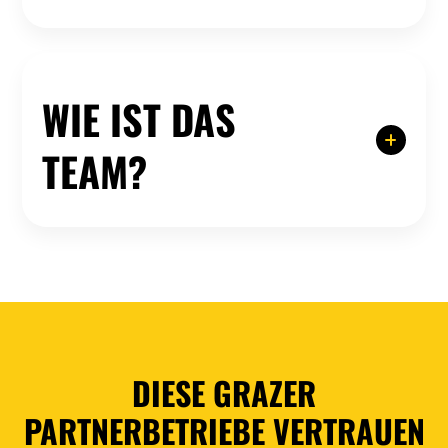
Das Einstiegsgehalt liegt bei ca. 2.800 €
netto/Monat. Je nach Erfahrung und
Qualifikation ist eine Überzahlung möglich.
WIE IST DAS
TEAM?
Erfahren, bodenständig und lösungsorientiert.
Wir arbeiten zusammen, nicht
gegeneinander. Qualität und Verlässlichkeit
stehen im Mittelpunkt.
DIESE GRAZER
PARTNERBETRIEBE
VERTRAUEN