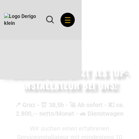
BEWIRB DICH JETZT ALS TOP-
INSTALLATEUR BEI UNS!
📍 Graz - ⏰ 38,5h - 🚀 Ab sofort - 💶 ca.
2.800,-- netto/Monat - 🚗 Dienstwagen
Wir suchen einen erfahrenen
Serviceinstallateur mit mindestens 10